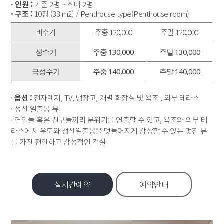
· 인원 :
기준 2명 ~ 최대 2명
· 구조 :
10평 (33 m2) / Penthouse type(Penthouse room)
비수기
주중 120,000
주말 120,000
성수기
주중 130,000
주말 130,000
극성수기
주중 140,000
주말 140,000
·
옵션 :
전자렌지, TV, 냉장고, 개별 화장실 및 욕조 , 외부 테라스
· 성산 일출봉 뷰
· 연인들 혹은 친구들끼리 분위기를 연출할 수 있고, 욕조와 외부 테
라스에서 우도와 성산일출봉을 멋들어지게 감상할 수 있는 멋진 뷰
를 가진 편안하고 감성적인 객실
실시간예약
예약안내