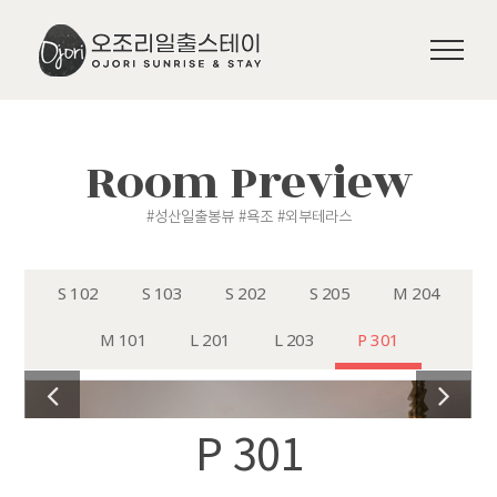
Skip
to
content
Room Preview
#성산일출봉뷰 #욕조 #외부테라스
S 102
S 103
S 202
S 205
M 204
M 101
L 201
L 203
P 301
P 301