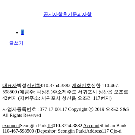
공지사항
후기
문의사항
1
글쓰기
대표자
박성진
전화
010-3754-3882
계좌번호
신한 110-467-
598500 (예금주: 박성진)
주소
제주도 서귀포시 성산읍 오조로
42번지 (지번주소: 서귀포시 성산읍 오조리 117번지)
사업자등록번호 : 377-17-00117
Copyright ⓒ 2019 오조리S&S
All Rights Reserved
exponent
Seongjin Park
Tel
010-3754-3882
Account
Shinhan Bank
110-467-598500 (Depositor: Seongjin Park)
Address
117 Ojo-ri,